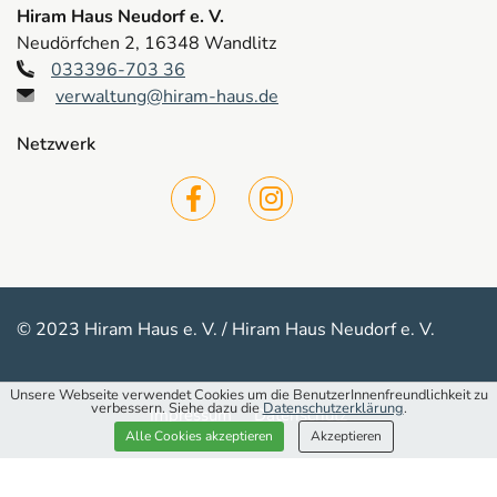
Hiram Haus Neudorf e. V.
Neudörfchen 2, 16348 Wandlitz
033396-703 36
verwaltung@hiram-haus.de
Netzwerk
© 2023 Hiram Haus e. V. / Hiram Haus Neudorf e. V.
Unsere Webseite verwendet Cookies um die BenutzerInnenfreundlichkeit zu
verbessern. Siehe dazu die
Datenschutzerklärung
.
Impressum
Datenschutz
Alle Cookies akzeptieren
Akzeptieren