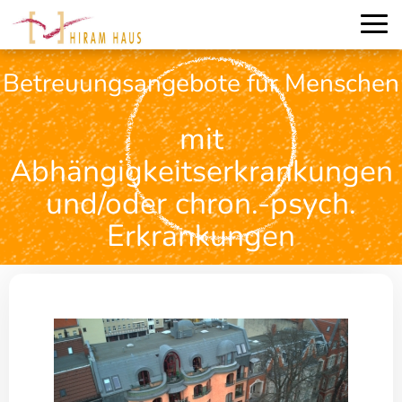
Betreuungsangebote für Menschen
mit
Abhängigkeitserkrankungen
und/oder chron.-psych.
Erkrankungen