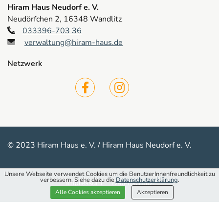
Hiram Haus Neudorf e. V.
Neudörfchen 2, 16348 Wandlitz
033396-703 36
verwaltung@hiram-haus.de
Netzwerk
© 2023 Hiram Haus e. V. / Hiram Haus Neudorf e. V.
Unsere Webseite verwendet Cookies um die BenutzerInnenfreundlichkeit zu
verbessern. Siehe dazu die
Datenschutzerklärung
.
Impressum
Datenschutz
Alle Cookies akzeptieren
Akzeptieren