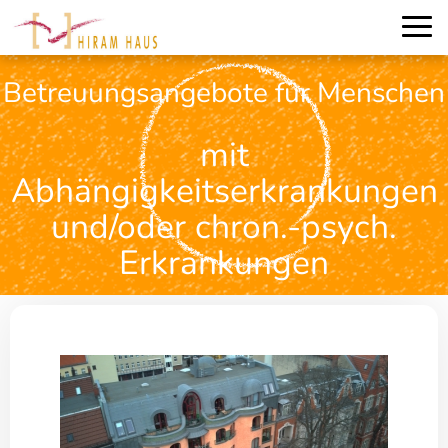
Betreuungsangebote für Menschen
mit
Abhängigkeitserkrankungen
und/oder chron.-psych.
Erkrankungen